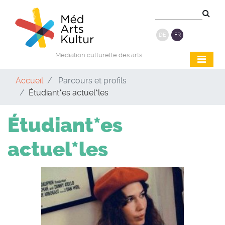
DE
FR
Médiation culturelle des arts
Accueil
Parcours et profils
Étudiant*es actuel*les
Étudiant*es
actuel*les