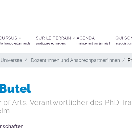
 CURSUS
SUR LE TERRAIN
AGENDA
QUI S
ula franco-allemands
pratiques et métiers
maintenant ou jamais !
associatio
 Université
Dozent*innen und Ansprechpartner*innen
Pr
 Butel
 of Arts. Verantwortlicher des PhD Tra
eim
nschaften